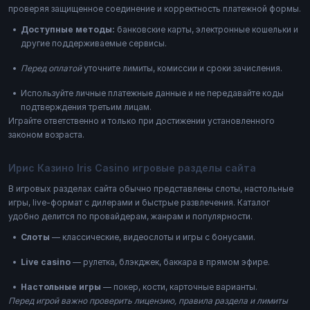
проверяя защищенное соединение и корректность платежной формы.
Доступные методы:
банковские карты, электронные кошельки и
другие поддерживаемые сервисы.
Перед оплатой
уточните лимиты, комиссии и сроки зачисления.
Используйте личные платежные данные и не передавайте коды
подтверждения третьим лицам.
Играйте ответственно и только при достижении установленного
законом возраста.
Ирис Казино Iris Casino игровые разделы сайта
В игровых разделах сайта обычно представлены слоты, настольные
игры, live-формат с дилерами и быстрые развлечения. Каталог
удобно делится по провайдерам, жанрам и популярности.
Слоты
— классические, видеослоты и игры с бонусами.
Live casino
— рулетка, блэкджек, баккара в прямом эфире.
Настольные игры
— покер, кости, карточные варианты.
Перед игрой важно проверить лицензию, правила раздела и лимиты