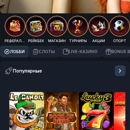
РЕФЕРАЛКА
РЕЙКБЕК
МАГАЗИН
ТУРНИРЫ
АКЦИИ
СПОРТ
ЛОББИ
CЛОТЫ
LIVE-КАЗИНО
BONUS 
Популярные
Jackpo