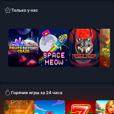
Только у нас
Exclusive
Exclusive
Pre-release
Pre-
Горячие игры за 24 часа
RTP:
RTP:
RTP:
RTP:
241.23%
196.89%
190.60%
175.89