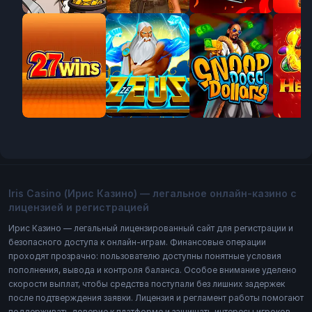
Jackpot
Iris Casino (Ирис Казино) — легальное онлайн-казино с
лицензией и регистрацией
Ирис Казино — легальный лицензированный сайт для регистрации и
безопасного доступа к онлайн-играм. Финансовые операции
проходят прозрачно: пользователю доступны понятные условия
пополнения, вывода и контроля баланса. Особое внимание уделено
скорости выплат, чтобы средства поступали без лишних задержек
после подтверждения заявки. Лицензия и регламент работы помогают
поддерживать доверие к платформе и защищать интересы игроков.