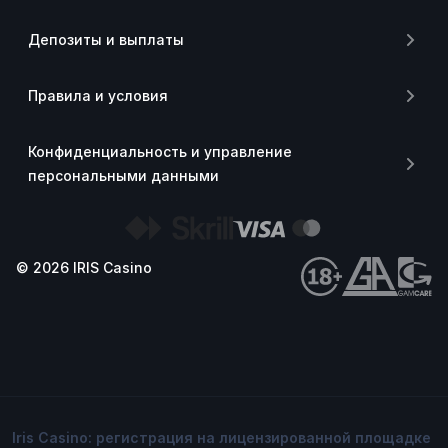
Депозиты и выплаты
Правила и условия
Конфиденциальность и управление
персональными данными
© 2026 IRIS Casino
Iris Casino: регистрация на лицензированной площадке