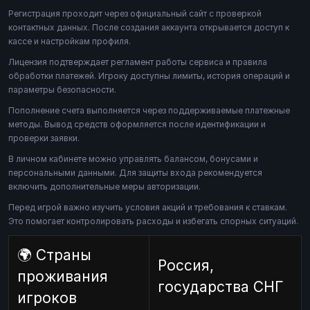
Регистрация проходит через официальный сайт с проверкой
контактных данных. После создания аккаунта открывается доступ к
кассе и настройкам профиля.
Лицензия подтверждает регламент работы сервиса и правила
обработки платежей. Игроку доступны лимиты, история операций и
параметры безопасности.
Пополнение счета выполняется через поддерживаемые платежные
методы. Вывод средств оформляется после идентификации и
проверки заявки.
В личном кабинете можно управлять балансом, бонусами и
персональными данными. Для защиты входа рекомендуется
включить дополнительные меры авторизации.
Перед игрой важно изучить условия акций и требования к ставкам.
Это помогает контролировать расходы и избегать спорных ситуаций.
🌍 Страны
Россия,
проживания
государства СНГ
игроков