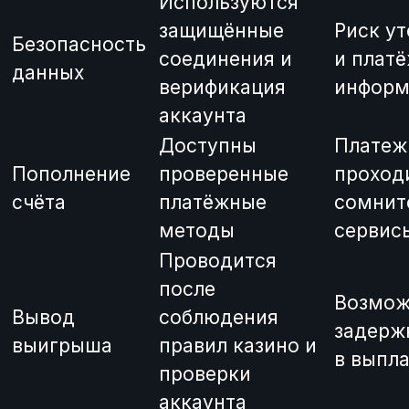
Используются
защищённые
Риск ут
Безопасность
соединения и
и плат
данных
верификация
информ
аккаунта
Доступны
Платеж
Пополнение
проверенные
проход
счёта
платёжные
сомнит
методы
сервис
Проводится
после
Возмо
Вывод
соблюдения
задерж
выигрыша
правил казино и
в выпл
проверки
аккаунта